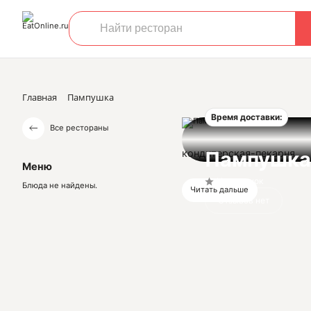
Главная
Пампушка
Время доставки:
Все рестораны
кондитерская-пекарня
Пампушка
Меню
Нет оценок
Блюда не найдены.
Читать дальше
Отзывов нет